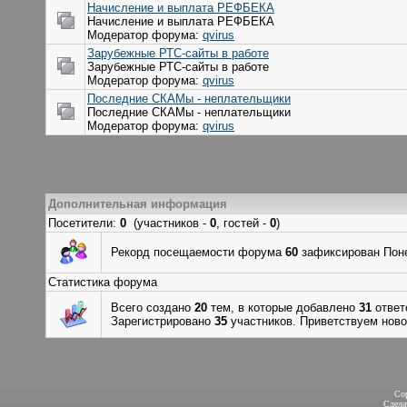
Начисление и выплата РЕФБЕКА
Начисление и выплата РЕФБЕКА
Модератор форума:
qvirus
Зарубежные РТС-сайты в работе
Зарубежные РТС-сайты в работе
Модератор форума:
qvirus
Последние СКАМы - неплательщики
Последние СКАМы - неплательщики
Модератор форума:
qvirus
Дополнительная информация
Посетители:
0
(участников -
0
, гостей -
0
)
Рекорд посещаемости форума
60
зафиксирован Понед
Статистика форума
Всего создано
20
тем, в которые добавлено
31
ответ
Зарегистрировано
35
участников. Приветствуем ново
Co
Сдел