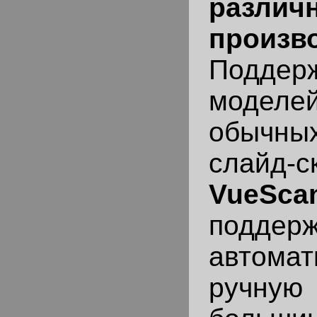
различ
произв
Поддерж
моде
обычн
слайд-с
VueSca
поддерж
автома
ручную