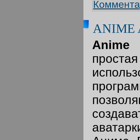
Коммента
ANIME 
Anime
про
использ
програм
позвол
создав
аватар