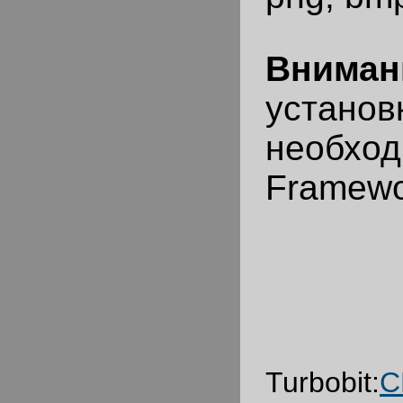
Вниман
установ
необх
Framewo
Turbobit:
С