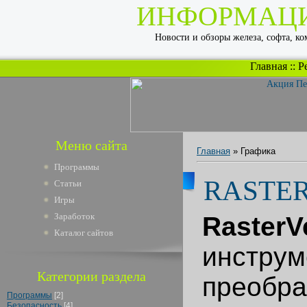
ИНФОРМАЦ
Новости и обзоры железа, софта, к
Главная
::
Р
Меню сайта
Главная
»
Графика
Программы
RASTE
Статьи
Игры
Заработок
RasterV
Каталог сайтов
инстр
Категории раздела
преобра
Программы
[2]
Безопасность
[4]