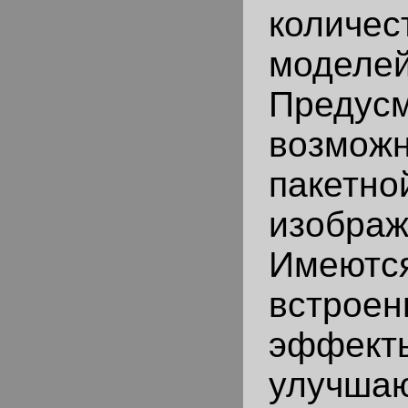
количес
моделе
Предус
возможн
пакетно
изображ
Имеютс
встрое
эффекты
улучша