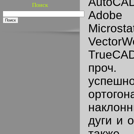
AutoCAD
Поиск
Adobe I
Microsta
VectorW
TrueCAD
проч.
успешно
ортог
наклон
дуги и 
также