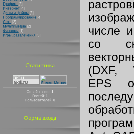
растров
Графика
[3]
Интернет
[4]
Диски и файлы
[3]
изображ
Программирование
[4]
Сеть
[2]
Мультимедиа
[2]
числе и
Финансы
[1]
Игры, развлечения
[5]
со ск
вектор
Статистика
(DXF,
EPS o
Онлайн всего:
1
после
Гостей:
1
Пользователей:
0
обра
Форма входа
прогр