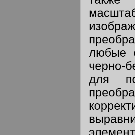
масшта
изображ
преобра
любые 
черно-б
для по
преобра
коррек
выравни
элемен