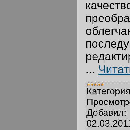
качеств
преобр
облегч
послед
редакти
...
Читат
Категория
Просмотр
Добавил:
02.03.201