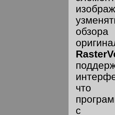
изобр
узмен
обзора
ориг
RasterV
поддер
интерф
что п
програм
с б