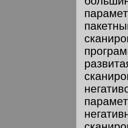
больши
пара
пакет
скани
програ
развита
сканиро
негатив
парам
негатив
сканиро