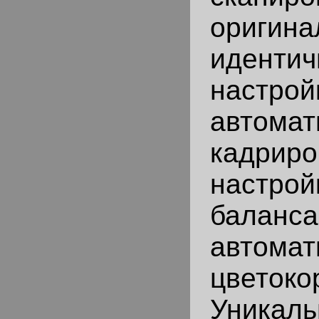
ориг
иденти
настрой
автомат
кадриро
настрой
бал
автомат
цветоко
Уникал