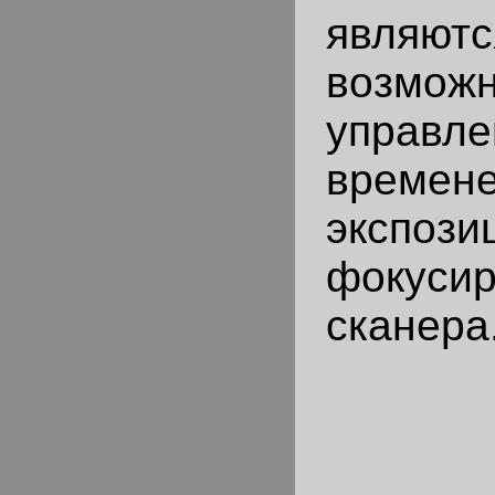
являютс
возможн
управле
времен
эксп
фокусир
сканера