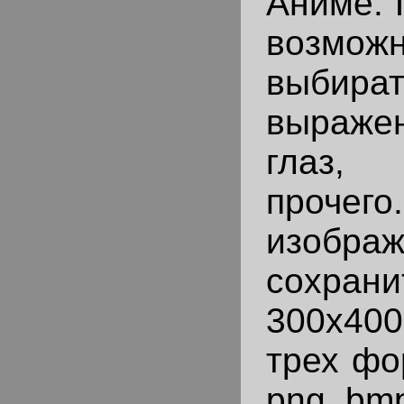
Аниме. 
возможн
выбират
выраж
глаз,
прочег
изобра
сохрани
300х400
трех фо
png, bm