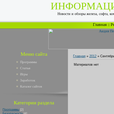
ИНФОРМАЦ
Новости и обзоры железа, софта, к
Главная
::
Р
Меню сайта
Главная
»
2012
»
Сентябр
Программы
Материалов нет
Статьи
Игры
Заработок
Каталог сайтов
Категории раздела
Программы
[2]
Безопасность
[4]