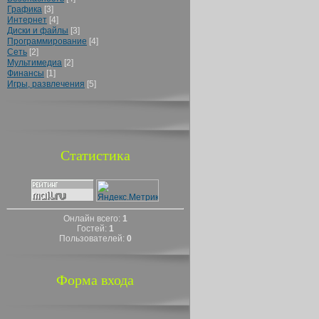
Графика
[3]
Интернет
[4]
Диски и файлы
[3]
Программирование
[4]
Сеть
[2]
Мультимедиа
[2]
Финансы
[1]
Игры, развлечения
[5]
Статистика
Онлайн всего:
1
Гостей:
1
Пользователей:
0
Форма входа