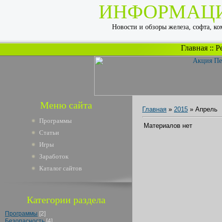
ИНФОРМАЦ
Новости и обзоры железа, софта, к
Главная
::
Р
Меню сайта
Главная
»
2015
»
Апрель
Программы
Материалов нет
Статьи
Игры
Заработок
Каталог сайтов
Категории раздела
Программы
[2]
Безопасность
[4]