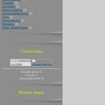
Графика
[3]
Интернет
[4]
Диски и файлы
[3]
Программирование
[4]
Сеть
[2]
Мультимедиа
[2]
Финансы
[1]
Игры, развлечения
[5]
Статистика
Онлайн всего:
1
Гостей:
1
Пользователей:
0
Форма входа