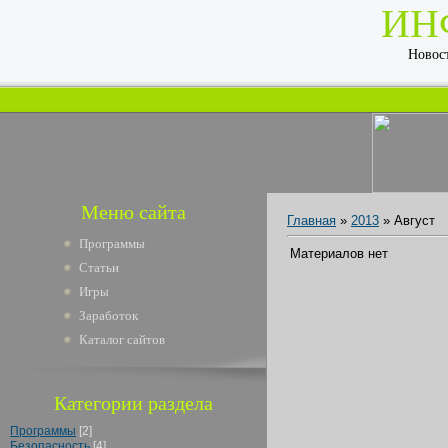
ИН
Новост
Меню сайта
Главная
»
2013
»
Август
Программы
Материалов нет
Статьи
Игры
Заработок
Каталог сайтов
Категории раздела
Программы
[2]
Безопасность
[4]