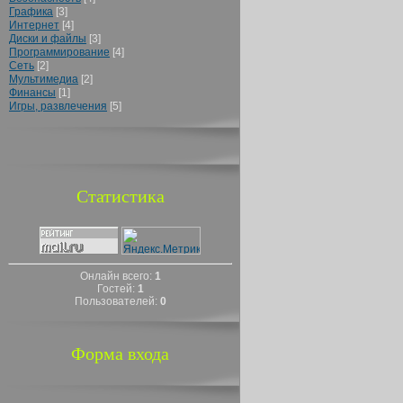
Графика
[3]
Интернет
[4]
Диски и файлы
[3]
Программирование
[4]
Сеть
[2]
Мультимедиа
[2]
Финансы
[1]
Игры, развлечения
[5]
Статистика
Онлайн всего:
1
Гостей:
1
Пользователей:
0
Форма входа