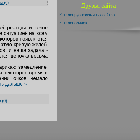
и (0)
Друзья сайта
Каталог русскоязычных сайтов
Каталог ссылок
й реакции и точно
а ситуацией на всем
а которой появляются
ватую кривую желоб,
ов, и ваша задача -
жется цепочка весьма
риках: замедление,
я некоторое время и
ании очков немало
ть дальше »
 (0)