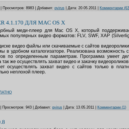
|
Просмотров:
8983
|
Добавил:
qvirus
|
Дата:
20.05.2011
|
Комментарии (63
 4.1.170 ДЛЯ MAC OS X
добный меди-плеер для Mac OS X, который поддержива
мых популярных видео форматов: FLV, SWF, XAP (Silverligh
иске видео файлы или скачиваемые с сайтов видеоролик
ы в удобном каталогизаторе. Реализована возможность 
тов по определенным параметрам. Программа умеет де
 так же осуществлять захват видео и закачку видеороликов 
жет осуществлять захват видео с сайтов только в платн
льно неплохой плеер.
ЛАТНО
|
Просмотров:
943
|
Добавил:
qvirus
|
Дата:
13.05.2011
|
Комментарии (1)
.8