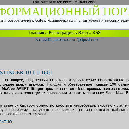
This feature is for Premium users only!
ФОРМАЦИОННЫЙ ПОР
и и обзоры железа, софта, компьютерных игр, интернета и высоких тех
Главная
::
Регистрация
::
Вход
::
RSS
TINGER 10.1.0.1601
- антивирус, нацеленный на отлов и уничтожение всевозможных р
стоящее время вирусов. Находит и обезвреживает свыше 190 самых
ы
McAfee AVERT Stinger
прост и понятен. Весь процесс пользовательс
ск или директорию для сканирования и нажать на кнопку Scan Now. 
тличается быстрой скоростью работы и нетребовательностью к систе
сную программу эта утилита не заменит, но она поможет избавить
аспространенных вирусов.
ЛАТНО