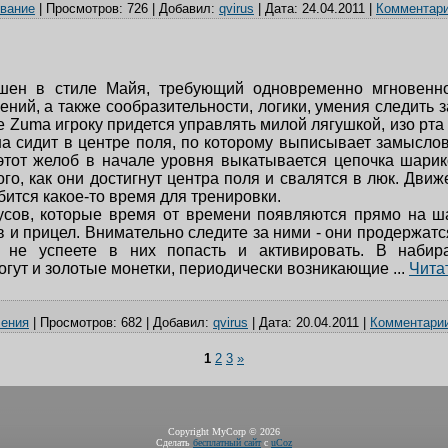
вание
|
Просмотров:
726
|
Добавил:
qvirus
|
Дата:
24.04.2011
|
Комментари
шен в стиле Майя, требующий одновременно мгновенно
ний, а также сообразительности, логики, умения следить з
е Zuma игроку придется управлять милой лягушкой, изо рт
а сидит в центре поля, по которому выписывает замысло
этот желоб в начале уровня выкатывается цепочка шарик
ого, как они достигнут центра поля и свалятся в люк. Дви
бится какое-то время для тренировки.
усов, которые время от времени появляются прямо на ша
в и прицел. Внимательно следите за ними - они продержатс
ы не успеете в них попасть и активировать. В набир
огут и золотые монетки, периодически возникающие
...
Чита
чения
|
Просмотров:
682
|
Добавил:
qvirus
|
Дата:
20.04.2011
|
Комментарии
1
2
3
»
Copyright MyCorp © 2026
Сделать
бесплатный сайт
с
uCoz