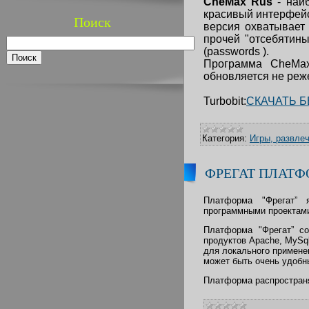
CheMax
Rus
- наиб
красивый интерфейс
Поиск
версия охватывает 
прочей "отсебятины
(passwords ).
Программа CheMa
обновляется не реже
Turbobit:
СКАЧАТЬ 
Категория:
Игры, развле
ФРЕГАТ ПЛАТ
Платформа "Фрегат” я
программными проектам
Платформа "Фрегат” со
продуктов Apache, MySq
для локального примене
может быть очень удобны
Платформа распространя