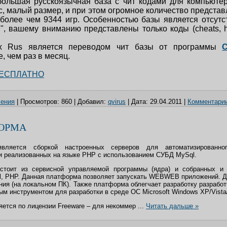
ольшая русскоязычная база с чит кодами для компьютер
, малый размер, и при этом огромное количество представ
более чем 9344 игр. Особенностью базы является отсутс
", вашему вниманию представлены только коды (cheats, h
x Rus является переводом чит базы от программы
, чем раз в месяц.
БЕСПЛАТНО
чения
|
Просмотров:
860
|
Добавил:
qvirus
|
Дата:
29.04.2011
|
Комментарии
ФОРМА
вляется сборкой настроенных серверов для автоматизированно
и реализованных на языке
PHP
с использованием СУБД MySql.
стоит из сервисной управляемой программы (ядра) и собранных и
l,
PHP
. Данная платформа позволяет запускать
WEB
WEB
приложений. 
ния (на локальном ПК). Также платформа облегчает разработку разрабо
м инструментом для разработки в среде ОС Microsoft Windows XP/Vista
ется по лицензии Freeware – для некоммер
...
Читать дальше »