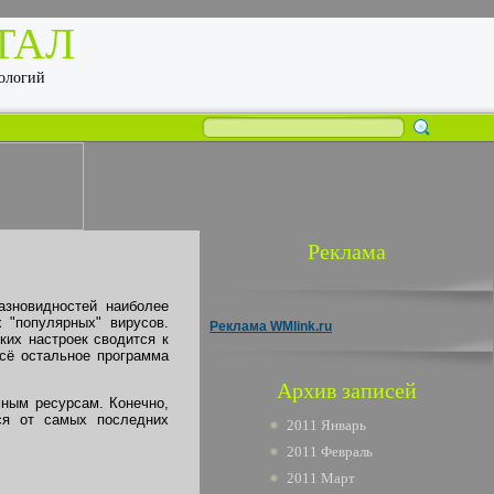
ТАЛ
нологий
Реклама
азновидностей наиболее
 "популярных" вирусов.
Реклама WMlink.ru
ких настроек сводится к
Всё остальное программа
Архив записей
мным ресурсам. Конечно,
ся от самых последних
2011 Январь
2011 Февраль
2011 Март