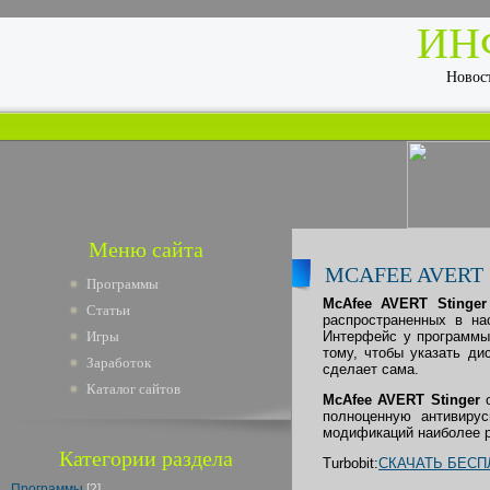
ИН
Новост
Меню сайта
MCAFEE AVERT S
Программы
McAfee AVERT Stinger
Статьи
распространенных в на
Игры
Интерфейс у программ
тому, чтобы указать ди
Заработок
сделает сама.
Каталог сайтов
McAfee AVERT Stinger
о
полноценную антивиру
модификаций наиболее р
Категории раздела
Turbobit:
СКАЧАТЬ БЕСП
Программы
[2]