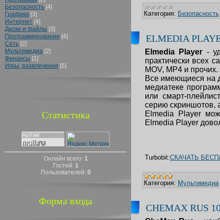
Безопасность
[4]
Категория:
Безопасность
Графика
[3]
Интернет
[4]
Диски и файлы
[3]
Программирование
[4]
ELMEDIA PLAYER
Сеть
[2]
Мультимедиа
[2]
Elmedia Player
- у
Финансы
[1]
практически всех са
Игры, развлечения
[5]
MOV, MP4 и прочих.
Все имеющиеся на д
медиатеке программ
или смарт-плейлис
серию скриншотов, а
Статистика
Elmedia Player мо
Elmedia Player дово
Turbobit:
СКАЧАТЬ БЕСП
Онлайн всего:
1
Гостей:
1
Пользователей:
0
Категория:
Мультимедиа
Форма входа
CHEMAX RUS 10