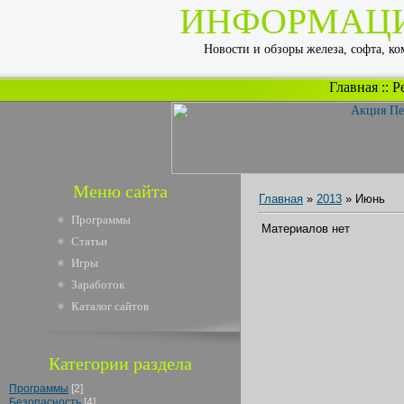
ИНФОРМАЦ
Новости и обзоры железа, софта, к
Главная
::
Р
Меню сайта
Главная
»
2013
»
Июнь
Программы
Материалов нет
Статьи
Игры
Заработок
Каталог сайтов
Категории раздела
Программы
[2]
Безопасность
[4]