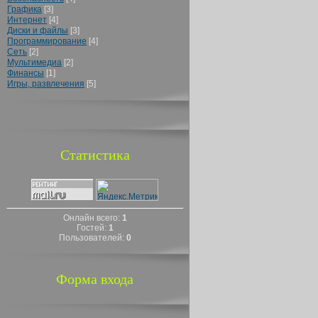
Графика
[3]
Интернет
[4]
Диски и файлы
[3]
Программирование
[4]
Сеть
[2]
Мультимедиа
[2]
Финансы
[1]
Игры, развлечения
[5]
Статистика
Онлайн всего:
1
Гостей:
1
Пользователей:
0
Форма входа