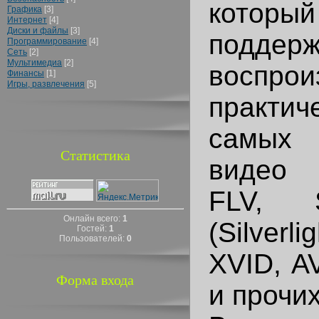
который
Графика
[3]
Интернет
[4]
Диски и файлы
[3]
поддерж
Программирование
[4]
Сеть
[2]
Мультимедиа
[2]
воспрои
Финансы
[1]
Игры, развлечения
[5]
практи
самых 
Статистика
видео
FLV, 
Онлайн всего:
1
(Silver
Гостей:
1
Пользователей:
0
XVID, A
Форма входа
и прочих