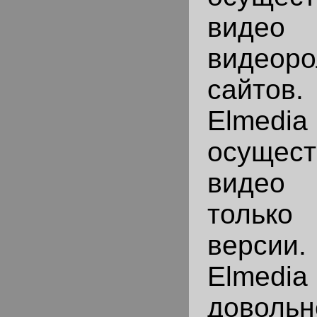
видео
видеоро
сайтов.
Elmedia
осущест
видео
только
верси
Elmed
доволь