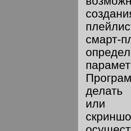
возможн
создани
плейл
смарт-п
опреде
парамет
Прогр
делать
или
скриншо
осущест