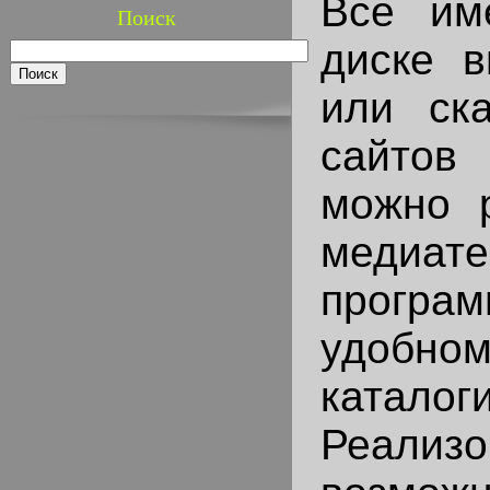
Все им
Поиск
диске 
или ск
сайтов 
можно 
медиате
прог
удобно
каталог
Реализо