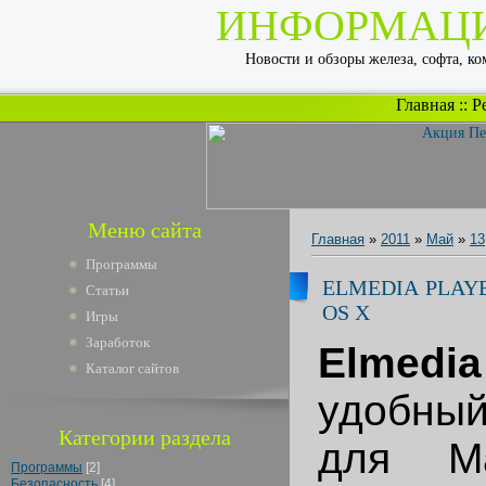
ИНФОРМАЦ
Новости и обзоры железа, софта, к
Главная
::
Р
Меню сайта
Главная
»
2011
»
Май
»
13
Программы
ELMEDIA PLAYE
Статьи
OS X
Игры
Заработок
Elmedi
Каталог сайтов
удобный
Категории раздела
для M
Программы
[2]
Безопасность
[4]